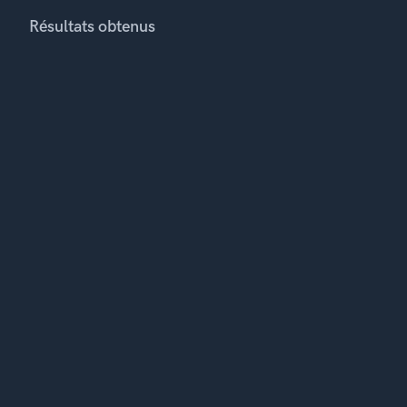
Résultats obtenus
Rés
Dép