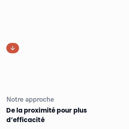
évolutions
de son environnement et
sécuriser l’opérationnel
en ayant les
bonnes ressources aux bons endroits.
Rejoignez l’équipe Procemo dès
maintenant !
En savoir plus
Découvrir nos offres
Notre approche
De la proximité pour plus
d’efficacité