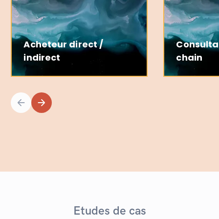
Acheteur direct /
Consulta
indirect
chain
Etudes de cas