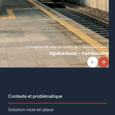
Conception et mise en œuvre de la stratégie d'achat
Operations - Ferroviaire
Contexte et problématique
Con
Solution mise en place
Solu