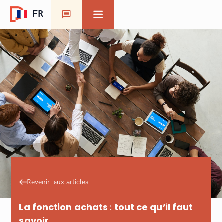
FR
Nos solutions
Opération
Conseil
Externalisation
Carrière
Devenir consultant
Travailler chez Procemo
Revenir aux articles
A propos
La fonction achats : tout ce qu’il faut
Actualités
savoir