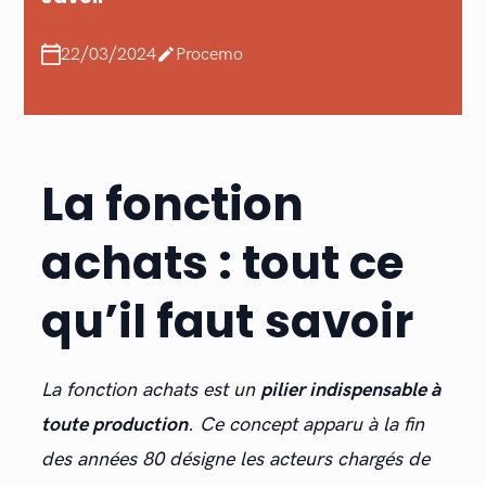
/
/
22
03
2024
Procemo
Rejoignez l’équipe Procemo dès
maintenant !
La fonction
En savoir plus
achats : tout ce
Découvrir nos offres
qu’il faut savoir
La fonction achats est un
pilier indispensable à
toute production
. Ce concept apparu à la fin
des années 80 désigne les acteurs chargés de